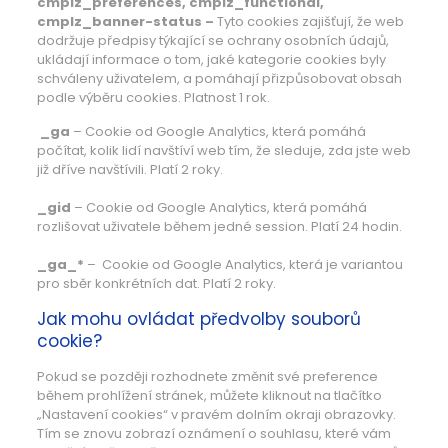
cmplz_preferences, cmplz_functional,
cmplz_banner-status –
Tyto cookies zajišťují, že web
dodržuje předpisy týkající se ochrany osobních údajů,
ukládají informace o tom, jaké kategorie cookies byly
schváleny uživatelem, a pomáhají přizpůsobovat obsah
podle výběru cookies. Platnost 1 rok.
_ga
– Cookie od Google Analytics, která pomáhá
počítat, kolik lidí navštíví web tím, že sleduje, zda jste web
již dříve navštívili. Platí 2 roky.
_gid
– Cookie od Google Analytics, která pomáhá
rozlišovat uživatele během jedné session. Platí 24 hodin.
_ga_*
– Cookie od Google Analytics, která je variantou
pro sběr konkrétních dat. Platí 2 roky.
Jak mohu ovládat předvolby souborů
cookie?
Pokud se později rozhodnete změnit své preference
během prohlížení stránek, můžete kliknout na tlačítko
„Nastavení cookies“ v pravém dolním okraji obrazovky.
Tím se znovu zobrazí oznámení o souhlasu, které vám