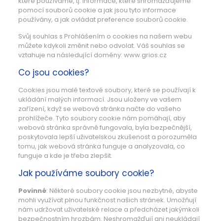
které používáme, tj. informace, které shromažďujeme
pomocí souborů cookie a jak jsou tyto informace
používány, a jak ovládat preference souborů cookie.
Svůj souhlas s Prohlášením o cookies na našem webu
můžete kdykoli změnit nebo odvolat. Váš souhlas se
vztahuje na následující domény: www.grios.cz
Co jsou cookies?
Cookies jsou malé textové soubory, které se používají k
ukládání malých informací. Jsou uloženy ve vašem
zařízení, když se webová stránka načte do vašeho
prohlížeče. Tyto soubory cookie nám pomáhají, aby
webová stránka správně fungovala, byla bezpečnější,
poskytovala lepší uživatelskou zkušenost a porozuměla
tomu, jak webová stránka funguje a analyzovala, co
funguje a kde je třeba zlepšit.
Jak používáme soubory cookie?
Povinné
: Některé soubory cookie jsou nezbytné, abyste
mohli využívat plnou funkčnost našich stránek. Umožňují
nám udržovat uživatelské relace a předcházet jakýmkoli
bezpečnostním hrozbám. Neshromažďují ani neukládají