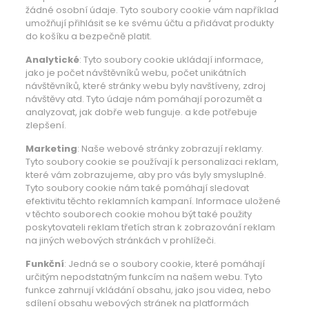
žádné osobní údaje. Tyto soubory cookie vám například
umožňují přihlásit se ke svému účtu a přidávat produkty
do košíku a bezpečně platit.
Analytické
: Tyto soubory cookie ukládají informace,
jako je počet návštěvníků webu, počet unikátních
návštěvníků, které stránky webu byly navštíveny, zdroj
návštěvy atd. Tyto údaje nám pomáhají porozumět a
analyzovat, jak dobře web funguje. a kde potřebuje
zlepšení.
Marketing
: Naše webové stránky zobrazují reklamy.
Tyto soubory cookie se používají k personalizaci reklam,
které vám zobrazujeme, aby pro vás byly smysluplné.
Tyto soubory cookie nám také pomáhají sledovat
efektivitu těchto reklamních kampaní. Informace uložené
v těchto souborech cookie mohou být také použity
poskytovateli reklam třetích stran k zobrazování reklam
na jiných webových stránkách v prohlížeči.
Funkční
: Jedná se o soubory cookie, které pomáhají
určitým nepodstatným funkcím na našem webu. Tyto
funkce zahrnují vkládání obsahu, jako jsou videa, nebo
sdílení obsahu webových stránek na platformách