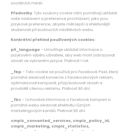
sociálních médií.
Předvolby
: Tyto soubory cookie nám pomáhají ukládat
vaše nastavení a preference procházení, jako jsou
jazykové preference, abyste měli lepší a efektivnější
zkušenosti při budoucích návštěvách webu.
Konkrétní přehled používaných cookies:
pll_language
– Umožňuje ukládat informace o
jazykovém výběru uživatele, aby web mohl zobrazovat
obsah ve vybraném jazyce. Platnost 1 rok.
_fbp
– Tato cookie se používá pro Facebook Pixel, který
pomáhá sledovat konverze z Facebookových reklam,
optimalizovat kampaně, přizpůsobovat obsah a
provádět cílenou reklamu. Platnost 90 dní.
_fbc
– Uchovává informace o Facebook kampani a
pomáhá webu sledovat efektivitu různých
marketingových kanálů. Platnost 90 dní.
cmplz_consented_services, cmplz_policy_id,
cmplz_marketing, cmplz_statistics,