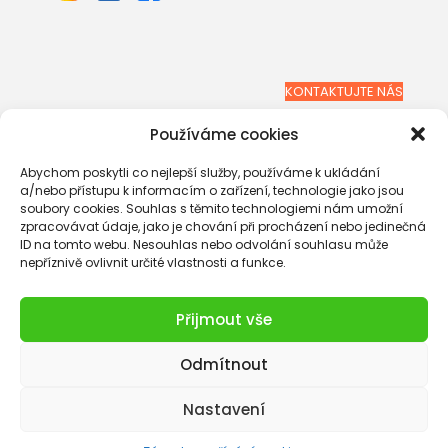
KONTAKTUJTE NÁS
Používáme cookies
Abychom poskytli co nejlepší služby, používáme k ukládání
a/nebo přístupu k informacím o zařízení, technologie jako jsou
soubory cookies. Souhlas s těmito technologiemi nám umožní
zpracovávat údaje, jako je chování při procházení nebo jedinečná
ID na tomto webu. Nesouhlas nebo odvolání souhlasu může
nepříznivě ovlivnit určité vlastnosti a funkce.
Přijmout vše
Odmítnout
2026 Grios s. r. o. |
Ochrana osobních údajů
Nastavení