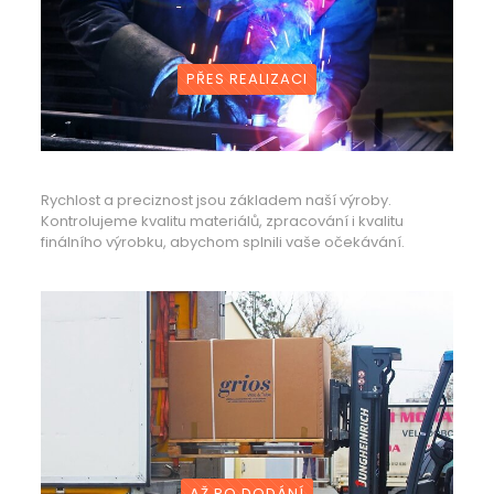
PŘES REALIZACI
Rychlost a preciznost jsou základem naší výroby.
Kontrolujeme kvalitu materiálů, zpracování i kvalitu
finálního výrobku, abychom splnili vaše očekávání.
AŽ PO DODÁNÍ