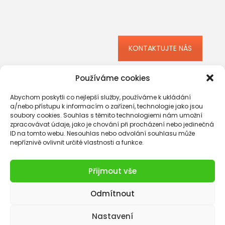
KONTAKTUJTE NÁS
Používáme cookies
Abychom poskytli co nejlepší služby, používáme k ukládání
a/nebo přístupu k informacím o zařízení, technologie jako jsou
soubory cookies. Souhlas s těmito technologiemi nám umožní
zpracovávat údaje, jako je chování při procházení nebo jedinečná
ID na tomto webu. Nesouhlas nebo odvolání souhlasu může
nepříznivě ovlivnit určité vlastnosti a funkce.
Přijmout vše
Odmítnout
2026 Grios s. r. o. |
Ochrana osobních údajů
Nastavení